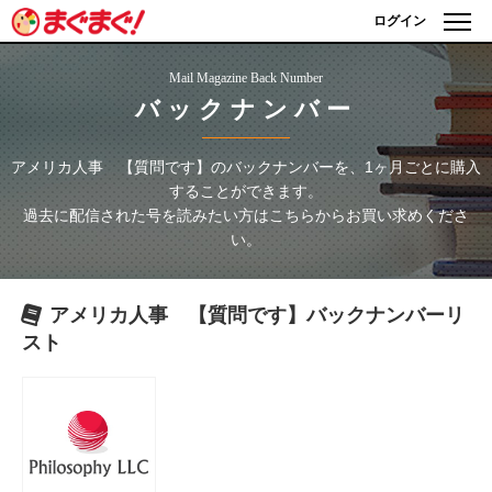
ログイン
Mail Magazine Back Number
バックナンバー
アメリカ人事 【質問です】
のバックナンバーを、1ヶ月ごとに購入
することができます。
過去に配信された号を読みたい方はこちらからお買い求めくださ
い。
アメリカ人事 【質問です】
バックナンバーリ
スト