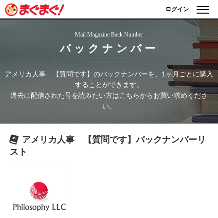
ログイン
Mail Magazine Back Number
バックナンバー
アメリカ人事 【質問です】
のバックナンバーを、1ヶ月ごとに購入
することができます。
過去に配信された号を読みたい方はこちらからお買い求めくださ
い。
アメリカ人事 【質問です】
バックナンバーリ
スト