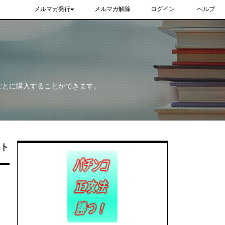
メルマガ発行
メルマガ解除
ログイン
ヘルプ
ごとに購入することができます。
ト