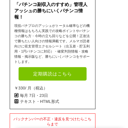
「パチンコ副収入のすすめ」管理人
アッシュの勝ちにいくパチンコ情
報！
現役パチプロのアッシュがトータル確率などの機
種情報はもちろん実践での攻略ポイントやパチン
コの勝ち方・今時の立ち回りなどを公開！正攻法
で勝ちたい人向けの情報満載です。メルマガ読者
向けに収支管理エクセルシート（出玉差・貯玉利
用・1円パチンコに対応）・確変判別情報・攻略
情報・掲示版など、勝ちにいくパチンコをサポー
トします。
定期購読はこちら
￥330/ 月（税込）
毎月 7日・23日
テキスト・HTML形式
バックナンバーの不正・違反を見つけたらこち
らまで