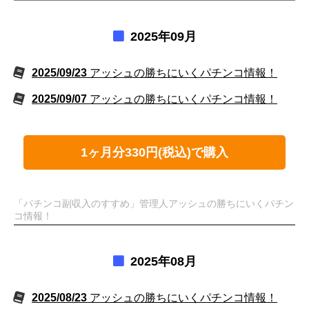
2025年09月
2025/09/23
アッシュの勝ちにいくパチンコ情報！
2025/09/07
アッシュの勝ちにいくパチンコ情報！
1ヶ月分330円(税込)で購入
「パチンコ副収入のすすめ」管理人アッシュの勝ちにいくパチン
コ情報！
2025年08月
2025/08/23
アッシュの勝ちにいくパチンコ情報！