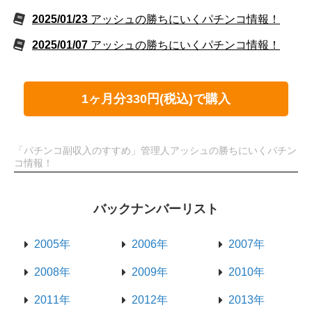
2025/01/23
アッシュの勝ちにいくパチンコ情報！
2025/01/07
アッシュの勝ちにいくパチンコ情報！
1ヶ月分330円(税込)で購入
「パチンコ副収入のすすめ」管理人アッシュの勝ちにいくパチン
コ情報！
バックナンバーリスト
2005年
2006年
2007年
2008年
2009年
2010年
2011年
2012年
2013年