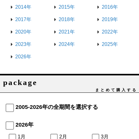
2014年
2015年
2016年
2017年
2018年
2019年
2020年
2021年
2022年
2023年
2024年
2025年
2026年
package
まとめて購入する
2005-2026年の全期間を選択する
2026年
1月
2月
3月