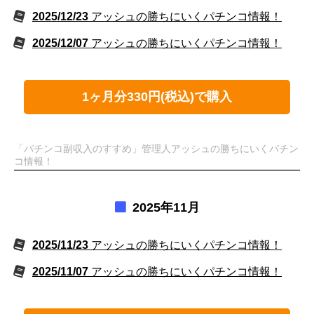
2025/12/23
アッシュの勝ちにいくパチンコ情報！
2025/12/07
アッシュの勝ちにいくパチンコ情報！
1ヶ月分330円(税込)で購入
「パチンコ副収入のすすめ」管理人アッシュの勝ちにいくパチン
コ情報！
2025年11月
2025/11/23
アッシュの勝ちにいくパチンコ情報！
2025/11/07
アッシュの勝ちにいくパチンコ情報！