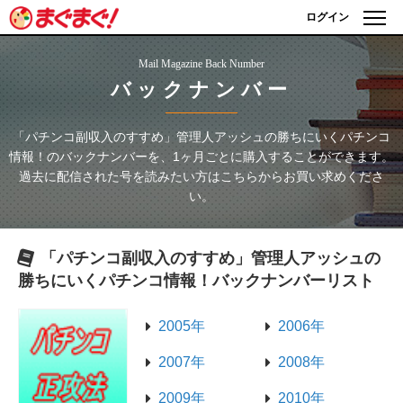
ログイン
Mail Magazine Back Number
バックナンバー
「パチンコ副収入のすすめ」管理人アッシュの勝ちにいくパチンコ
情報！
のバックナンバーを、1ヶ月ごとに購入することができます。
過去に配信された号を読みたい方はこちらからお買い求めくださ
い。
「パチンコ副収入のすすめ」管理人アッシュの
勝ちにいくパチンコ情報！
バックナンバーリスト
2005年
2006年
2007年
2008年
2009年
2010年