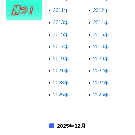
2011年
2012年
2013年
2014年
2015年
2016年
2017年
2018年
2019年
2020年
2021年
2022年
2023年
2024年
2025年
2026年
2025年12月