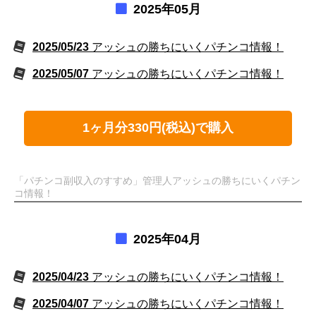
2025年05月
2025/05/23
アッシュの勝ちにいくパチンコ情報！
2025/05/07
アッシュの勝ちにいくパチンコ情報！
1ヶ月分330円(税込)で購入
「パチンコ副収入のすすめ」管理人アッシュの勝ちにいくパチン
コ情報！
2025年04月
2025/04/23
アッシュの勝ちにいくパチンコ情報！
2025/04/07
アッシュの勝ちにいくパチンコ情報！