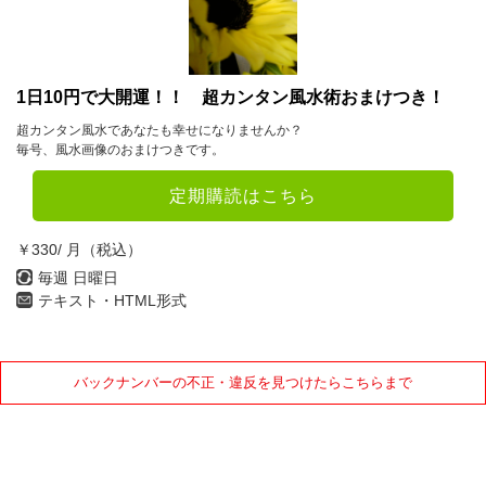
2022年
1月
2月
3月
4月
5月
6月
1日10円で大開運！！ 超カンタン風水術おまけつき！
超カンタン風水であなたも幸せになりませんか？
7月
8月
9月
毎号、風水画像のおまけつきです。
10月
11月
12月
定期購読はこちら
2021年
￥330/ 月（税込）
1月
2月
3月
毎週 日曜日
テキスト・HTML形式
4月
5月
6月
7月
8月
9月
バックナンバーの不正・違反を見つけたらこちらまで
10月
11月
12月
2020年