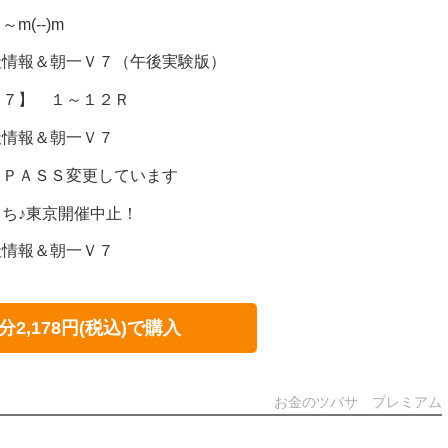
(--)m
社情報＆朝一Ｖ７（午後実験版）
Ｖ７】 １～１２Ｒ
社情報＆朝一Ｖ７
トＰＡＳＳ変更しています
ち♪東京開催中止！
社情報＆朝一Ｖ７
分2,178円(税込)で購入
お金のツバサ プレミアム