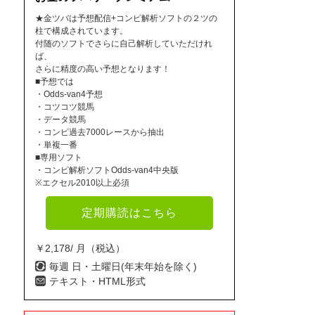
★金ツバは予想配信+コンピ解析ソフトの２ツの
柱で構成されています。
付随のソフトでさらに自己解析していただけれ
ば、
さらに精度の高い予想となります！
■予想では
・Odds-van4予想
・コツコツ競馬
・データ競馬
・コンピ過去7000レースから抽出
・単複一番
■専用ソフト
・コンピ解析ソフトOdds-van4中央版
※エクセル2010以上必須
定期購読はこちら
￥2,178/ 月（税込）
毎週 日・土曜日(年末年始を除く)
テキスト・HTML形式