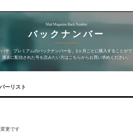
Mail Magazine Back Number
バックナンバー
ツバサ プレミアム
のバックナンバーを、1ヶ月ごとに購入することがで
過去に配信された号を読みたい方はこちらからお買い求めください。
バーリスト
幅変更です