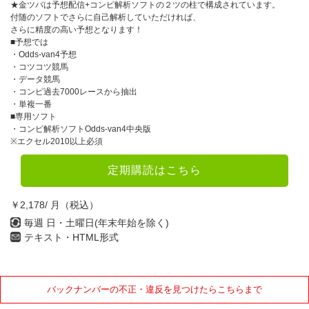
★金ツバは予想配信+コンピ解析ソフトの２ツの柱で構成されています。
付随のソフトでさらに自己解析していただければ、
さらに精度の高い予想となります！
■予想では
・Odds-van4予想
・コツコツ競馬
・データ競馬
・コンピ過去7000レースから抽出
・単複一番
■専用ソフト
・コンピ解析ソフトOdds-van4中央版
※エクセル2010以上必須
定期購読はこちら
￥2,178/ 月（税込）
毎週 日・土曜日(年末年始を除く)
テキスト・HTML形式
バックナンバーの不正・違反を見つけたらこちらまで