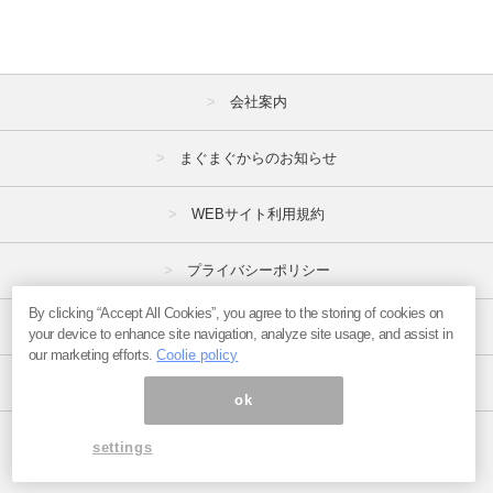
会社案内
まぐまぐからのお知らせ
WEBサイト利用規約
プライバシーポリシー
By clicking “Accept All Cookies”, you agree to the storing of cookies on
特定商取引法
your device to enhance site navigation, analyze site usage, and assist in
our marketing efforts.
Coolie policy
広告掲載はこちら
ok
ページ内の商標は全て商標権者に属します。
settings
Copyright(C)2017
まぐまぐ！
All Rights Reserved.