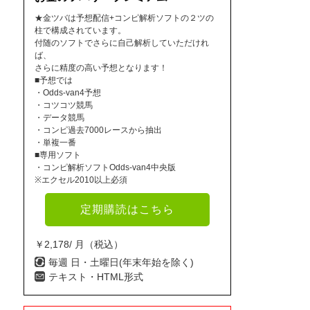
★金ツバは予想配信+コンピ解析ソフトの２ツの
柱で構成されています。
付随のソフトでさらに自己解析していただけれ
ば、
さらに精度の高い予想となります！
■予想では
・Odds-van4予想
・コツコツ競馬
・データ競馬
・コンピ過去7000レースから抽出
・単複一番
■専用ソフト
・コンピ解析ソフトOdds-van4中央版
※エクセル2010以上必須
定期購読はこちら
￥2,178/ 月（税込）
毎週 日・土曜日(年末年始を除く)
テキスト・HTML形式