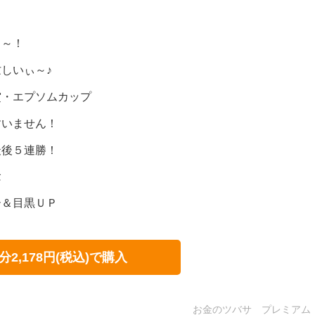
日
～～！
しいぃ～♪
賞・エプソムカップ
すいません！
最後５連勝！
念
ー＆目黒ＵＰ
分2,178円(税込)で購入
お金のツバサ プレミアム