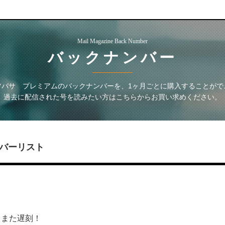
Mail Magazine Back Number
バックナンバー
ツバサ プレミアム
のバックナンバーを、1ヶ月ごとに購入することがで
過去に配信された号を読みたい方はこちらからお買い求めください。
バーリスト
～また遅刻！