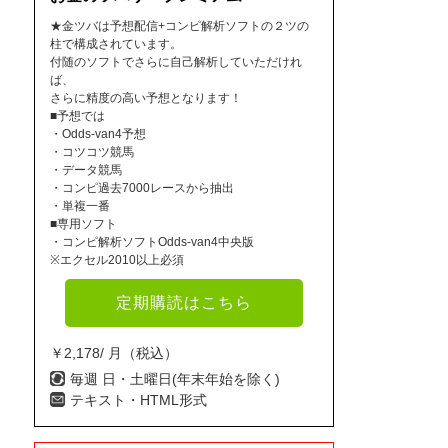
★金ツバは予想配信+コンピ解析ソフトの２ツの
柱で構成されています。
付随のソフトでさらに自己解析していただけれ
ば、
さらに精度の高い予想となります！
■予想では
・Odds-van4予想
・コツコツ競馬
・データ競馬
・コンピ過去7000レースから抽出
・単複一番
■専用ソフト
・コンピ解析ソフトOdds-van4中央版
※エクセル2010以上必須
定期購読はこちら
￥2,178/ 月（税込）
毎週 日・土曜日(年末年始を除く)
テキスト・HTML形式