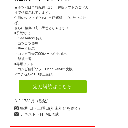
★金ツバは予想配信+コンピ解析ソフトの２ツの
柱で構成されています。
付随のソフトでさらに自己解析していただけれ
ば、
さらに精度の高い予想となります！
■予想では
・Odds-van4予想
・コツコツ競馬
・データ競馬
・コンピ過去7000レースから抽出
・単複一番
■専用ソフト
・コンピ解析ソフトOdds-van4中央版
※エクセル2010以上必須
定期購読はこちら
￥2,178/ 月（税込）
毎週 日・土曜日(年末年始を除く)
テキスト・HTML形式