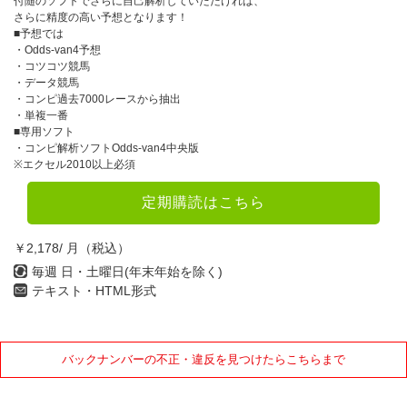
付随のソフトでさらに自己解析していただければ、
さらに精度の高い予想となります！
■予想では
・Odds-van4予想
・コツコツ競馬
・データ競馬
・コンピ過去7000レースから抽出
・単複一番
■専用ソフト
・コンピ解析ソフトOdds-van4中央版
※エクセル2010以上必須
定期購読はこちら
￥2,178/ 月（税込）
毎週 日・土曜日(年末年始を除く)
テキスト・HTML形式
バックナンバーの不正・違反を見つけたらこちらまで