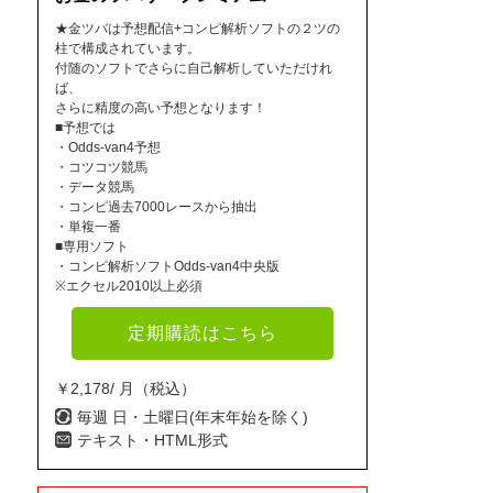
★金ツバは予想配信+コンピ解析ソフトの２ツの
柱で構成されています。
付随のソフトでさらに自己解析していただけれ
ば、
さらに精度の高い予想となります！
■予想では
・Odds-van4予想
・コツコツ競馬
・データ競馬
・コンピ過去7000レースから抽出
・単複一番
■専用ソフト
・コンピ解析ソフトOdds-van4中央版
※エクセル2010以上必須
定期購読はこちら
￥2,178/ 月（税込）
毎週 日・土曜日(年末年始を除く)
テキスト・HTML形式