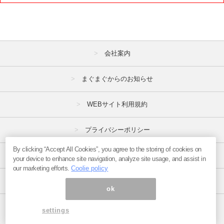
会社案内
まぐまぐからのお知らせ
WEBサイト利用規約
プライバシーポリシー
By clicking “Accept All Cookies”, you agree to the storing of cookies on
特定商取引法
your device to enhance site navigation, analyze site usage, and assist in
our marketing efforts.
Coolie policy
広告掲載はこちら
ok
ページ内の商標は全て商標権者に属します。
settings
Copyright(C)2017
まぐまぐ！
All Rights Reserved.