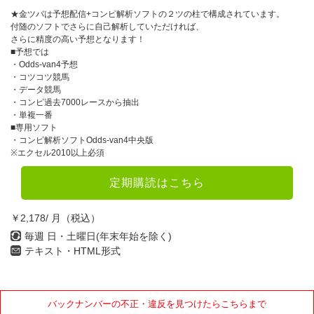
★金ツバは予想配信+コンピ解析ソフトの２ツの柱で構成されています。
付随のソフトでさらに自己解析していただければ、
さらに精度の高い予想となります！
■予想では
・Odds-van4予想
・コツコツ競馬
・データ競馬
・コンピ過去7000レースから抽出
・単複一番
■専用ソフト
・コンピ解析ソフトOdds-van4中央版
※エクセル2010以上必須
定期購読はこちら
￥2,178/ 月（税込）
毎週 日・土曜日(年末年始を除く)
テキスト・HTML形式
バックナンバーの不正・違反を見つけたらこちらまで