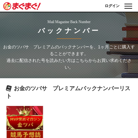
ログイン
Mail Magazine Back Number
バックナンバー
お金のツバサ プレミアム
のバックナンバーを、1ヶ月ごとに購入す
ることができます。
過去に配信された号を読みたい方はこちらからお買い求めくださ
い。
お金のツバサ プレミアム
バックナンバーリス
ト