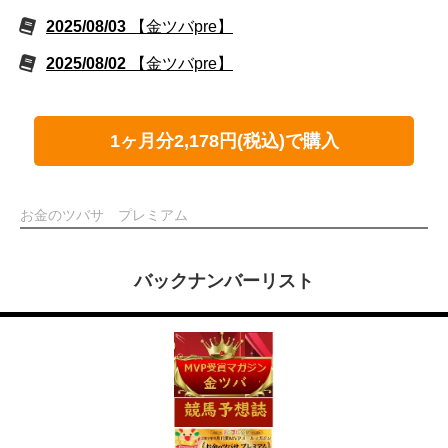
2025/08/03
【金ツバpre】
2025/08/02
【金ツバpre】
1ヶ月分2,178円(税込)で購入
お金のツバサ プレミアム
バックナンバーリスト