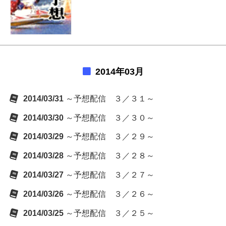
2014年03月
2014/03/31
～予想配信 ３／３１～
2014/03/30
～予想配信 ３／３０～
2014/03/29
～予想配信 ３／２９～
2014/03/28
～予想配信 ３／２８～
2014/03/27
～予想配信 ３／２７～
2014/03/26
～予想配信 ３／２６～
2014/03/25
～予想配信 ３／２５～