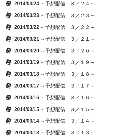
2014/03/24
～予想配信 ３／２４～
2014/03/23
～予想配信 ３／２３～
2014/03/22
～予想配信 ３／２２～
2014/03/21
～予想配信 ３／２１～
2014/03/20
～予想配信 ３／２０～
2014/03/19
～予想配信 ３／１９～
2014/03/18
～予想配信 ３／１８～
2014/03/17
～予想配信 ３／１７～
2014/03/16
～予想配信 ３／１６～
2014/03/15
～予想配信 ３／１５～
2014/03/14
～予想配信 ３／１４～
2014/03/13
～予想配信 ３／１３～