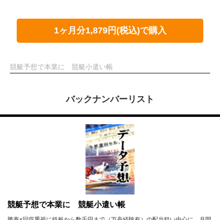
1ヶ月分1,879円(税込)で購入
競艇予想で本業に 競艇小遣い帳
バックナンバーリスト
競艇予想で本業に 競艇小遣い帳
勝率×回収重視に鉄板から数千円まで（万舟経験有）の配当狙い中心に、月間