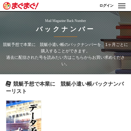
ログイン
Mail Magazine Back Number
バックナンバー
競艇予想で本業に 競艇小遣い帳
のバックナンバーを、1ヶ月ごとに
購入することができます。
過去に配信された号を読みたい方はこちらからお買い求めくださ
い。
競艇予想で本業に 競艇小遣い帳
バックナンバ
ーリスト