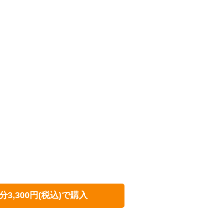
分3,300円(税込)で購入