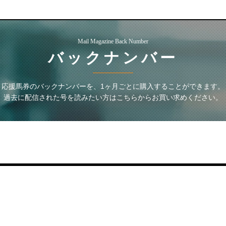
Mail Magazine Back Number
バックナンバー
応援馬券
のバックナンバーを、1ヶ月ごとに購入することができます。
過去に配信された号を読みたい方はこちらからお買い求めください。