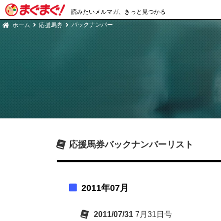
読みたいメルマガ、きっと見つかる
バックナンバー
ホーム
応援馬券
応援馬券
バックナンバーリスト
2011年07月
2011/07/31
7月31日号