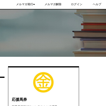
メルマガ発行
メルマガ解除
ログイン
ヘルプ
応援馬券