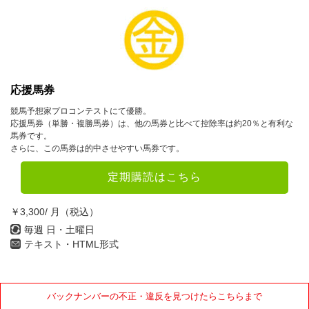
10月
11月
12月
2023年
1月
2月
3月
応援馬券
競馬予想家プロコンテストにて優勝。
4月
5月
6月
応援馬券（単勝・複勝馬券）は、他の馬券と比べて控除率は約20％と有利な
馬券です。
7月
8月
9月
さらに、この馬券は的中させやすい馬券です。
10月
11月
12月
定期購読はこちら
2022年
￥3,300/ 月（税込）
1月
2月
3月
毎週 日・土曜日
テキスト・HTML形式
4月
5月
6月
7月
8月
9月
バックナンバーの不正・違反を見つけたらこちらまで
10月
11月
12月