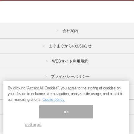
2021年
1月
2月
3月
会社案内
4月
5月
6月
7月
8月
9月
まぐまぐからのお知らせ
10月
11月
12月
WEBサイト利用規約
2020年
プライバシーポリシー
1月
2月
3月
By clicking “Accept All Cookies”, you agree to the storing of cookies on
特定商取引法
your device to enhance site navigation, analyze site usage, and assist in
4月
5月
6月
our marketing efforts.
Coolie policy
7月
8月
9月
広告掲載はこちら
ok
10月
11月
12月
ページ内の商標は全て商標権者に属します。
settings
Copyright(C)2017
まぐまぐ！
All Rights Reserved.
2019年