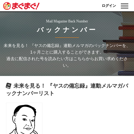
ログイン
Mail Magazine Back Number
バックナンバー
未来を見る！ 『ヤスの備忘録』連動メルマガ
のバックナンバーを、
1ヶ月ごとに購入することができます。
過去に配信された号を読みたい方はこちらからお買い求めくださ
い。
未来を見る！ 『ヤスの備忘録』連動メルマガ
バ
ックナンバーリスト