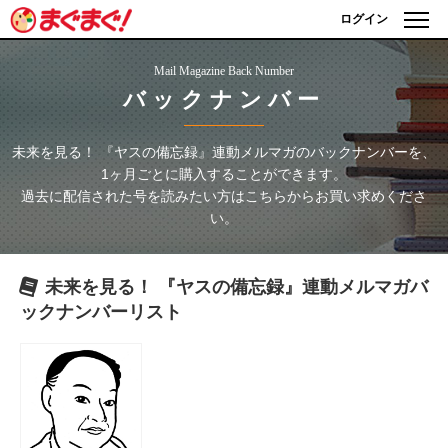
ログイン
Mail Magazine Back Number
バックナンバー
未来を見る！ 『ヤスの備忘録』連動メルマガ
のバックナンバーを、
1ヶ月ごとに購入することができます。
過去に配信された号を読みたい方はこちらからお買い求めくださ
い。
未来を見る！ 『ヤスの備忘録』連動メルマガ
バ
ックナンバーリスト