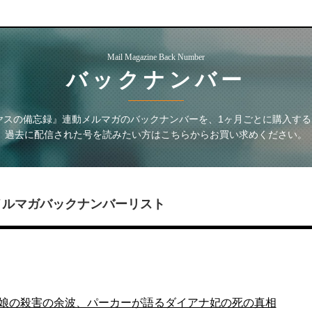
Mail Magazine Back Number
バックナンバー
ヤスの備忘録』連動メルマガ
のバックナンバーを、1ヶ月ごとに購入す
過去に配信された号を読みたい方はこちらからお買い求めください。
メルマガ
バックナンバーリスト
の娘の殺害の余波、パーカーが語るダイアナ妃の死の真相