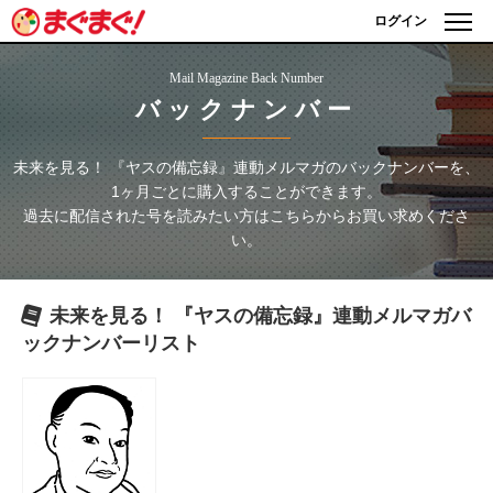
ログイン
Mail Magazine Back Number
バックナンバー
未来を見る！ 『ヤスの備忘録』連動メルマガ
のバックナンバーを、
1ヶ月ごとに購入することができます。
過去に配信された号を読みたい方はこちらからお買い求めくださ
い。
未来を見る！ 『ヤスの備忘録』連動メルマガ
バ
ックナンバーリスト