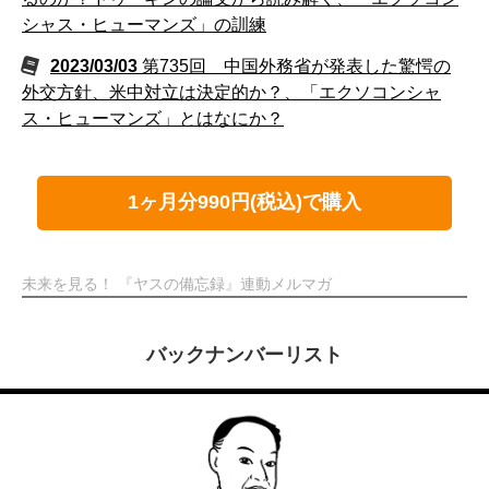
シャス・ヒューマンズ」の訓練
2023/03/03
第735回 中国外務省が発表した驚愕の
外交方針、米中対立は決定的か？、「エクソコンシャ
ス・ヒューマンズ」とはなにか？
1ヶ月分990円(税込)で購入
未来を見る！ 『ヤスの備忘録』連動メルマガ
バックナンバーリスト