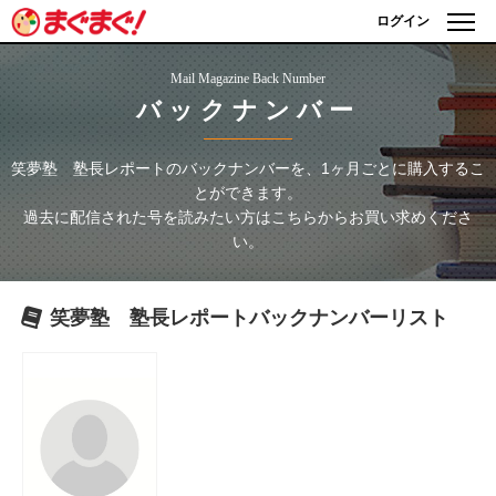
ログイン
Mail Magazine Back Number
バックナンバー
笑夢塾 塾長レポート
のバックナンバーを、1ヶ月ごとに購入するこ
とができます。
過去に配信された号を読みたい方はこちらからお買い求めくださ
い。
笑夢塾 塾長レポート
バックナンバーリスト