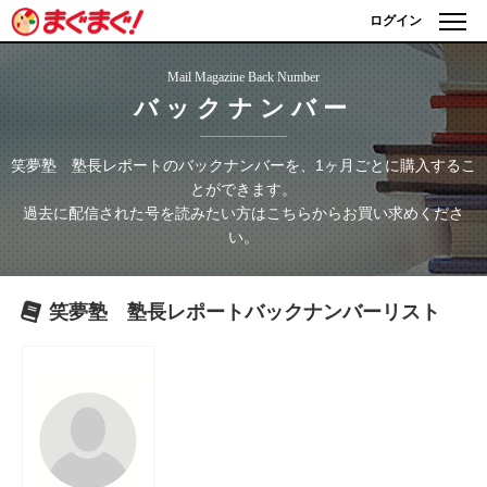
ログイン
Mail Magazine Back Number
バックナンバー
笑夢塾 塾長レポート
のバックナンバーを、1ヶ月ごとに購入するこ
とができます。
過去に配信された号を読みたい方はこちらからお買い求めくださ
い。
笑夢塾 塾長レポート
バックナンバーリスト