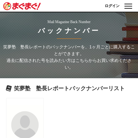
ログイン
Mail Magazine Back Number
バックナンバー
笑夢塾 塾長レポート
のバックナンバーを、1ヶ月ごとに購入するこ
とができます。
過去に配信された号を読みたい方はこちらからお買い求めくださ
い。
笑夢塾 塾長レポート
バックナンバーリスト