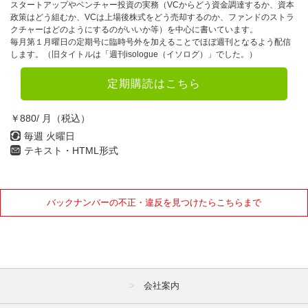
スタートアップやベンチャー投資の実務（VCからどう資金調達するか、資本
政策はどう組むか、VCは上場後株式をどう売却するのか、ファンドのストラ
クチャーはどのようにするのがいいか等）を中心に書いています。
毎月第１月曜日の定期号に臨時号外を加えることでほぼ週刊となるよう配信
します。（旧タイトルは「週刊isologue（イソログ）」でした。）
定期購読はこちら
￥880/ 月（税込）
毎週 火曜日
テキスト・HTML形式
バックナンバーの不正・違反を見つけたらこちらまで
会社案内