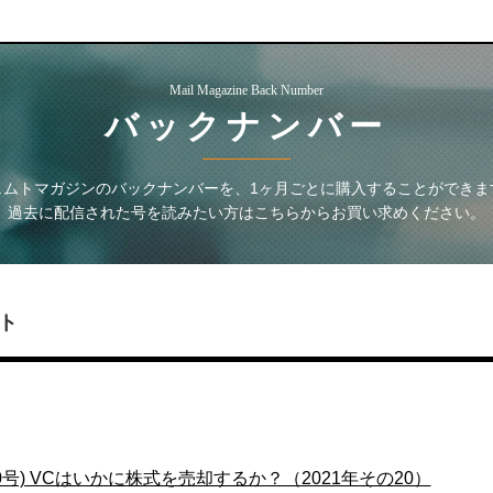
Mail Magazine Back Number
バックナンバー
ェムトマガジン
のバックナンバーを、1ヶ月ごとに購入することができま
過去に配信された号を読みたい方はこちらからお買い求めください。
ト
0号) VCはいかに株式を売却するか？（2021年その20）