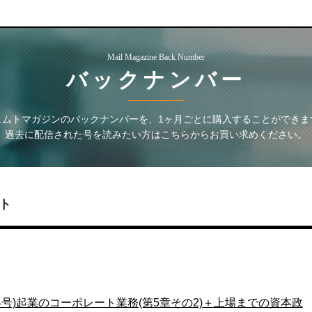
Mail Magazine Back Number
バックナンバー
ェムトマガジン
のバックナンバーを、1ヶ月ごとに購入することができま
過去に配信された号を読みたい方はこちらからお買い求めください。
ト
4号)起業のコーポレート業務(第5章その2)＋上場までの資本政