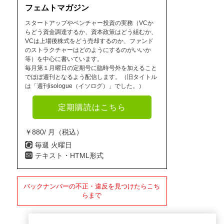
フェムトマガジン
スタートアップやベンチャー投資の実務（VCか
らどう資金調達するか、資本政策はどう組むか、
VCは上場後株式をどう売却するのか、ファンド
のストラクチャーはどのようにするのがいいか
等）を中心に書いています。
毎月第１月曜日の定期号に臨時号外を加えること
でほぼ週刊となるよう配信します。（旧タイトル
は「週刊isologue（イソログ）」でした。）
定期購読はこちら
￥880/ 月（税込）
毎週 火曜日
テキスト・HTML形式
バックナンバーの不正・違反を見つけたらこち
らまで