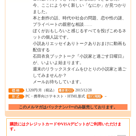
今、ここにようやく新しい「なにか」が見つかり
ました。
本と創作の話、時代や社会の問題、恋や性の謎、
プライベートの親密な相談……
ぼくがおもしろいと感じるすべてを投げこめるネ
ットの個人誌です。
小説ありエッセイありトークありおまけに動画も
配信する
石田衣良ブックトーク『小説家と過ごす日曜日』
が、いよいよ始まります。
週末のリラックスタイムをひとりの小説家と過ご
してみませんか？
メールお待ちしています。
1,320円/月（税込）
2015/12/28
PC・携帯向け/テキスト・HTML形式
－
このメルマガはバックナンバーのみ販売しております。
購読にはクレジットカードやVISAデビットがご利用いただけま
す。