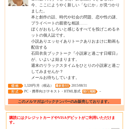
今、ここにようやく新しい「なにか」が見つかり
ました。
本と創作の話、時代や社会の問題、恋や性の謎、
プライベートの親密な相談……
ぼくがおもしろいと感じるすべてを投げこめるネ
ットの個人誌です。
小説ありエッセイありトークありおまけに動画も
配信する
石田衣良ブックトーク『小説家と過ごす日曜日』
が、いよいよ始まります。
週末のリラックスタイムをひとりの小説家と過ご
してみませんか？
メールお待ちしています。
1,320円/月（税込）
2015/08/31
PC・携帯向け/テキスト・HTML形式
－
このメルマガはバックナンバーのみ販売しております。
購読にはクレジットカードやVISAデビットがご利用いただけま
す。