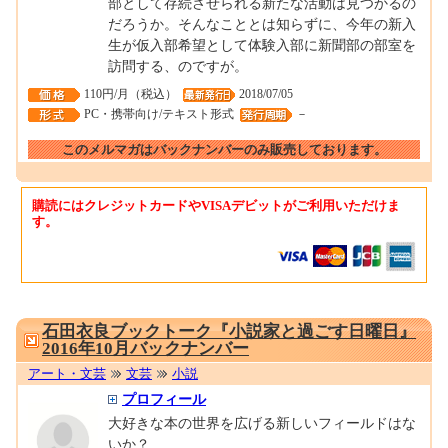
部として存続させられる新たな活動は見つかるの
だろうか。そんなこととは知らずに、今年の新入
生が仮入部希望として体験入部に新聞部の部室を
訪問する、のですが。
110円/月（税込）
2018/07/05
PC・携帯向け/テキスト形式
－
このメルマガはバックナンバーのみ販売しております。
購読にはクレジットカードやVISAデビットがご利用いただけま
す。
0001677065
石田衣良ブックトーク『小説家と過ごす日曜日』
2016年10月バックナンバー
アート・文芸
文芸
小説
プロフィール
大好きな本の世界を広げる新しいフィールドはな
いか？