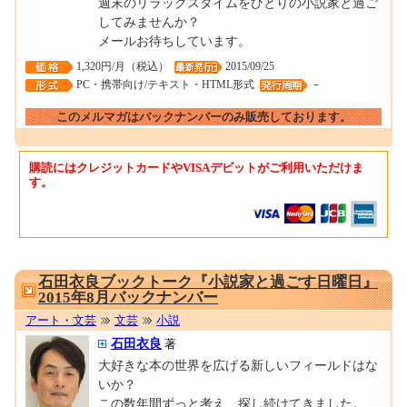
週末のリラックスタイムをひとりの小説家と過ご
してみませんか？
メールお待ちしています。
1,320円/月（税込）
2015/09/25
PC・携帯向け/テキスト・HTML形式
－
このメルマガはバックナンバーのみ販売しております。
購読にはクレジットカードやVISAデビットがご利用いただけま
す。
0001667800
石田衣良ブックトーク『小説家と過ごす日曜日』
2015年8月バックナンバー
アート・文芸
文芸
小説
石田衣良
著
大好きな本の世界を広げる新しいフィールドはな
いか？
この数年間ずっと考え、探し続けてきました。