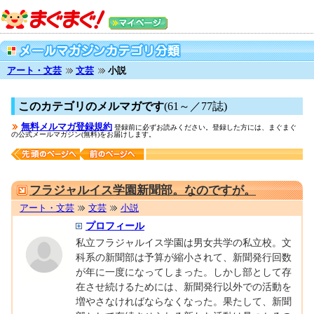
アート・文芸
文芸
小説
このカテゴリのメルマガです
(61～／77誌)
無料メルマガ登録規約
登録前に必ずお読みください。登録した方には、まぐまぐ
の公式メールマガジン(無料)をお届けします。
0001568890
フラジャルイス学園新聞部。なのですが。
アート・文芸
文芸
小説
プロフィール
私立フラジャルイス学園は男女共学の私立校。文
科系の新聞部は予算が縮小されて、新聞発行回数
が年に一度になってしまった。しかし部として存
在させ続けるためには、新聞発行以外での活動を
増やさなければならなくなった。果たして、新聞