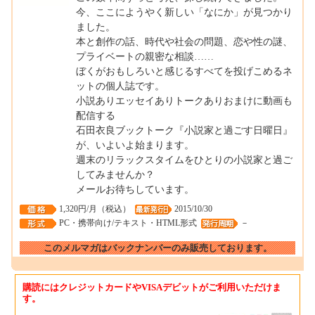
今、ここにようやく新しい「なにか」が見つかり
ました。
本と創作の話、時代や社会の問題、恋や性の謎、
プライベートの親密な相談……
ぼくがおもしろいと感じるすべてを投げこめるネ
ットの個人誌です。
小説ありエッセイありトークありおまけに動画も
配信する
石田衣良ブックトーク『小説家と過ごす日曜日』
が、いよいよ始まります。
週末のリラックスタイムをひとりの小説家と過ご
してみませんか？
メールお待ちしています。
1,320円/月（税込）
2015/10/30
PC・携帯向け/テキスト・HTML形式
－
このメルマガはバックナンバーのみ販売しております。
購読にはクレジットカードやVISAデビットがご利用いただけま
す。