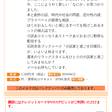
今、ここにようやく新しい「なにか」が見つかり
ました。
本と創作の話、時代や社会の問題、恋や性の謎、
プライベートの親密な相談……
ぼくがおもしろいと感じるすべてを投げこめるネ
ットの個人誌です。
小説ありエッセイありトークありおまけに動画も
配信する
石田衣良ブックトーク『小説家と過ごす日曜日』
が、いよいよ始まります。
週末のリラックスタイムをひとりの小説家と過ご
してみませんか？
メールお待ちしています。
1,320円/月（税込）
2016/04/22
PC・携帯向け/テキスト・HTML形式
－
このメルマガはバックナンバーのみ販売しております。
購読にはクレジットカードやVISAデビットがご利用いただけま
す。