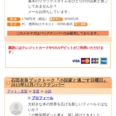
週末のリラックスタイムをひとりの小説家と過ご
してみませんか？
メールお待ちしています。
1,760円/月（税込）
2016/01/29
PC・携帯向け/テキスト・HTML形式
－
このメルマガはバックナンバーのみ販売しております。
購読にはクレジットカードやVISAデビットがご利用いただけま
す。
0001670727
石田衣良ブックトーク『小説家と過ごす日曜日』
2015年12月バックナンバー
アート・文芸
文芸
小説
プロフィール
大好きな本の世界を広げる新しいフィールドはな
いか？
この数年間ずっと考え、探し続けてきました。