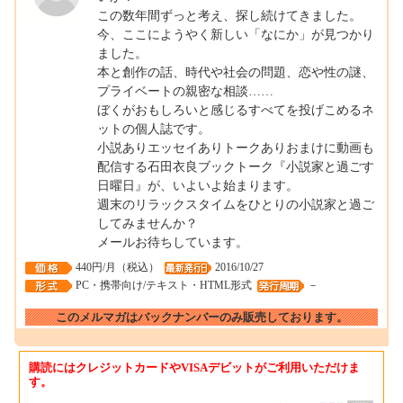
この数年間ずっと考え、探し続けてきました。
今、ここにようやく新しい「なにか」が見つかり
ました。
本と創作の話、時代や社会の問題、恋や性の謎、
プライベートの親密な相談……
ぼくがおもしろいと感じるすべてを投げこめるネ
ットの個人誌です。
小説ありエッセイありトークありおまけに動画も
配信する石田衣良ブックトーク『小説家と過ごす
日曜日』が、いよいよ始まります。
週末のリラックスタイムをひとりの小説家と過ご
してみませんか？
メールお待ちしています。
440円/月（税込）
2016/10/27
PC・携帯向け/テキスト・HTML形式
－
このメルマガはバックナンバーのみ販売しております。
購読にはクレジットカードやVISAデビットがご利用いただけま
す。