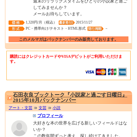
週末のリラックスタイムをひとりの小説家と過ご
してみませんか？
メールお待ちしています。
1,320円/月（税込）
2015/11/27
PC・携帯向け/テキスト・HTML形式
－
このメルマガはバックナンバーのみ販売しております。
購読にはクレジットカードやVISAデビットがご利用いただけま
す。
0001669756
石田衣良ブックトーク『小説家と過ごす日曜日』
2015年10月バックナンバー
アート・文芸
文芸
小説
プロフィール
大好きな本の世界を広げる新しいフィールドはな
いか？
この数年間ずっと考え、探し続けてきました。