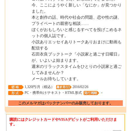
今、ここにようやく新しい「なにか」が見つかり
ました。
本と創作の話、時代や社会の問題、恋や性の謎、
プライベートの親密な相談……
ぼくがおもしろいと感じるすべてを投げこめるネ
ットの個人誌です。
小説ありエッセイありトークありおまけに動画も
配信する
石田衣良ブックトーク『小説家と過ごす日曜日』
が、いよいよ始まります。
週末のリラックスタイムをひとりの小説家と過ご
してみませんか？
メールお待ちしています。
1,320円/月（税込）
2016/02/26
PC・携帯向け/テキスト・HTML形式
－
このメルマガはバックナンバーのみ販売しております。
購読にはクレジットカードやVISAデビットがご利用いただけま
す。