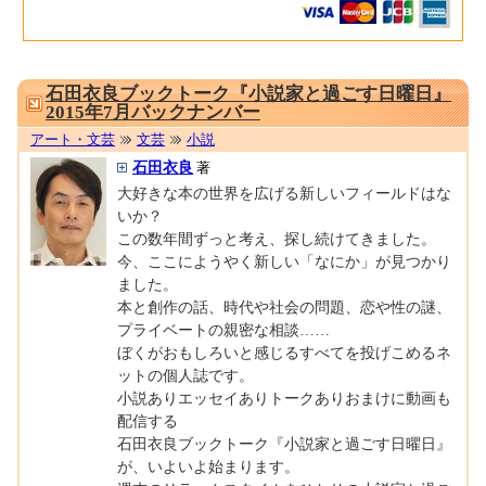
0001665332
石田衣良ブックトーク『小説家と過ごす日曜日』
2015年7月バックナンバー
アート・文芸
文芸
小説
石田衣良
著
大好きな本の世界を広げる新しいフィールドはな
いか？
この数年間ずっと考え、探し続けてきました。
今、ここにようやく新しい「なにか」が見つかり
ました。
本と創作の話、時代や社会の問題、恋や性の謎、
プライベートの親密な相談……
ぼくがおもしろいと感じるすべてを投げこめるネ
ットの個人誌です。
小説ありエッセイありトークありおまけに動画も
配信する
石田衣良ブックトーク『小説家と過ごす日曜日』
が、いよいよ始まります。