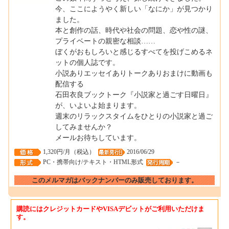
今、ここにようやく新しい「なにか」が見つかり
ました。
本と創作の話、時代や社会の問題、恋や性の謎、
プライベートの親密な相談……
ぼくがおもしろいと感じるすべてを投げこめるネ
ットの個人誌です。
小説ありエッセイありトークありおまけに動画も
配信する
石田衣良ブックトーク『小説家と過ごす日曜日』
が、いよいよ始まります。
週末のリラックスタイムをひとりの小説家と過ご
してみませんか？
メールお待ちしています。
1,320円/月（税込）
2016/06/29
PC・携帯向け/テキスト・HTML形式
－
このメルマガはバックナンバーのみ販売しております。
購読にはクレジットカードやVISAデビットがご利用いただけま
す。