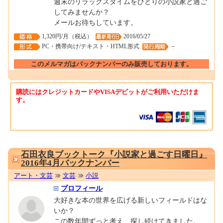
週末のリラックスタイムをひとりの小説家と過ご
してみませんか？
メールお待ちしています。
1,320円/月（税込）
2016/05/27
PC・携帯向け/テキスト・HTML形式
－
このメルマガはバックナンバーのみ販売しております。
購読にはクレジットカードやVISAデビットがご利用いただけま
す。
0001673113
石田衣良ブックトーク『小説家と過ごす日曜日』
2016年4月バックナンバー
アート・文芸
文芸
小説
プロフィール
大好きな本の世界を広げる新しいフィールドはな
いか？
この数年間ずっと考え、探し続けてきました。