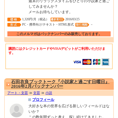
週末のリラックスタイムをひとりの小説家と過ご
してみませんか？
メールお待ちしています。
1,320円/月（税込）
2016/03/25
PC・携帯向け/テキスト・HTML形式
－
このメルマガはバックナンバーのみ販売しております。
購読にはクレジットカードやVISAデビットがご利用いただけま
す。
0001671923
石田衣良ブックトーク『小説家と過ごす日曜日』
2016年2月バックナンバー
アート・文芸
文芸
小説
プロフィール
大好きな本の世界を広げる新しいフィールドはな
いか？
この数年間ずっと考え、探し続けてきました。