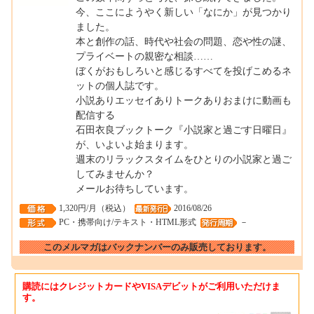
今、ここにようやく新しい「なにか」が見つかり
ました。
本と創作の話、時代や社会の問題、恋や性の謎、
プライベートの親密な相談……
ぼくがおもしろいと感じるすべてを投げこめるネ
ットの個人誌です。
小説ありエッセイありトークありおまけに動画も
配信する
石田衣良ブックトーク『小説家と過ごす日曜日』
が、いよいよ始まります。
週末のリラックスタイムをひとりの小説家と過ご
してみませんか？
メールお待ちしています。
1,320円/月（税込）
2016/08/26
PC・携帯向け/テキスト・HTML形式
－
このメルマガはバックナンバーのみ販売しております。
購読にはクレジットカードやVISAデビットがご利用いただけま
す。