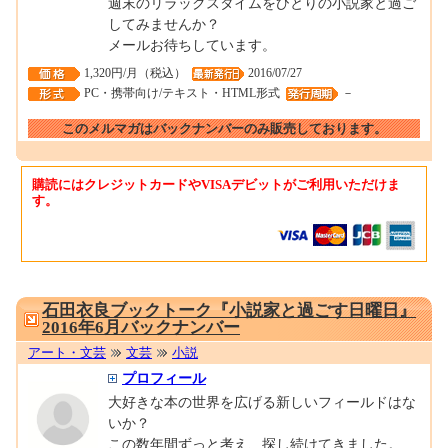
週末のリラックスタイムをひとりの小説家と過ご
してみませんか？
メールお待ちしています。
1,320円/月（税込）
2016/07/27
PC・携帯向け/テキスト・HTML形式
－
このメルマガはバックナンバーのみ販売しております。
購読にはクレジットカードやVISAデビットがご利用いただけま
す。
0001674302
石田衣良ブックトーク『小説家と過ごす日曜日』
2016年6月バックナンバー
アート・文芸
文芸
小説
プロフィール
大好きな本の世界を広げる新しいフィールドはな
いか？
この数年間ずっと考え、探し続けてきました。