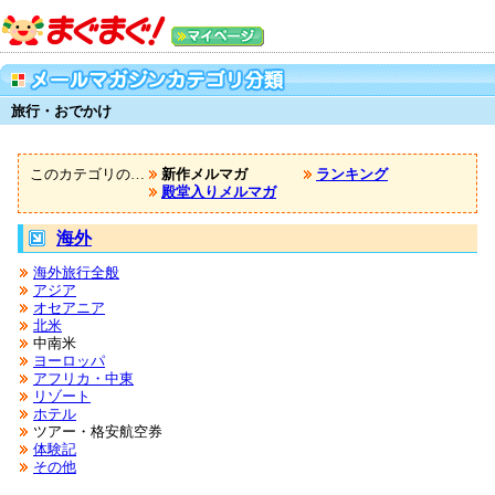
旅行・おでかけ
このカテゴリの…
新作メルマガ
ランキング
殿堂入りメルマガ
海外
海外旅行全般
アジア
オセアニア
北米
中南米
ヨーロッパ
アフリカ・中東
リゾート
ホテル
ツアー・格安航空券
体験記
その他