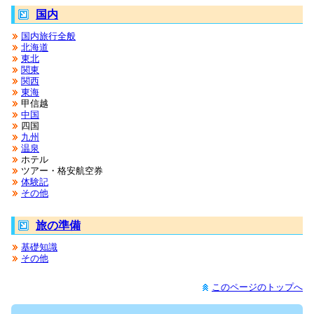
国内
国内旅行全般
北海道
東北
関東
関西
東海
甲信越
中国
四国
九州
温泉
ホテル
ツアー・格安航空券
体験記
その他
旅の準備
基礎知識
その他
このページのトップへ