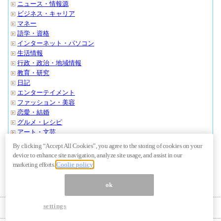
ニュース・情報源
ビジネス・キャリア
マネー
語学・資格
インターネット・パソコン
生活情報
行政・政治・地域情報
教育・研究
日記
エンターテイメント
ファッション・美容
恋愛・結婚
グルメ・レシピ
アート・文芸
スポーツ・アウトドア
By clicking “Accept All Cookies”, you agree to the storing of cookies on your
クルマ・バイク
device to enhance site navigation, analyze site usage, and assist in our
旅行・おでかけ
marketing efforts.
Coolie policy
その他・ノンジャンル
ok
settings