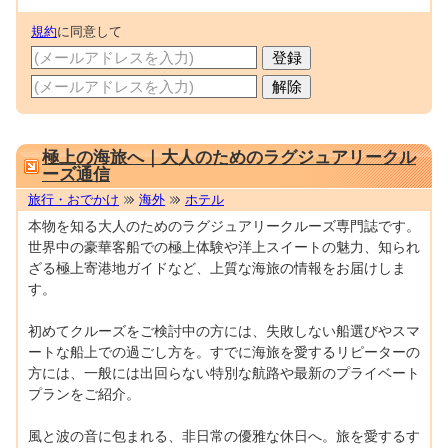
規約
に同意して
0001699838
極上の海旅へ｜大人のためのラグジュアリークル
ーズ通信
旅行・おでかけ
海外
ホテル
本物を知る大人のためのラグジュアリークルーズ専門誌です。
世界中の豪華客船での極上体験や洋上スイートの魅力、知られ
ざる極上寄港地ガイドなど、上質な海旅の情報をお届けしま
す。
初めてクルーズをご検討中の方には、失敗しない船選びやスマ
ートな船上での過ごし方を。すでに海旅を愛するリピーターの
方には、一般には出回らない特別な航路や最新のプライベート
プランをご紹介。
風と波の音に包まれる、非日常の優雅な休日へ。旅を愛するす