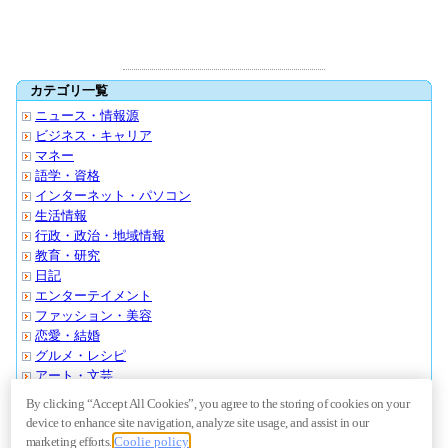
カテゴリ一覧
ニュース・情報源
ビジネス・キャリア
マネー
語学・資格
インターネット・パソコン
生活情報
行政・政治・地域情報
教育・研究
日記
エンターテイメント
ファッション・美容
恋愛・結婚
グルメ・レシピ
アート・文芸
スポーツ・アウトドア
By clicking “Accept All Cookies”, you agree to the storing of cookies on your
クルマ・バイク
device to enhance site navigation, analyze site usage, and assist in our
旅行・おでかけ
marketing efforts.
Coolie policy