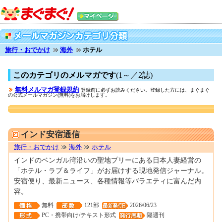
旅行・おでかけ
海外
ホテル
このカテゴリのメルマガです
(1～／2誌)
無料メルマガ登録規約
登録前に必ずお読みください。登録した方には、まぐまぐ
の公式メールマガジン(無料)をお届けします。
0000112342
インド安宿通信
旅行・おでかけ
海外
ホテル
インドのベンガル湾沿いの聖地プリーにある日本人妻経営の
「ホテル・ラブ＆ライフ」がお届けする現地発信ジャーナル。
安宿便り、最新ニュース、各種情報等バラエティに富んだ内
容。
無料
121部
2026/06/23
PC・携帯向け/テキスト形式
隔週刊