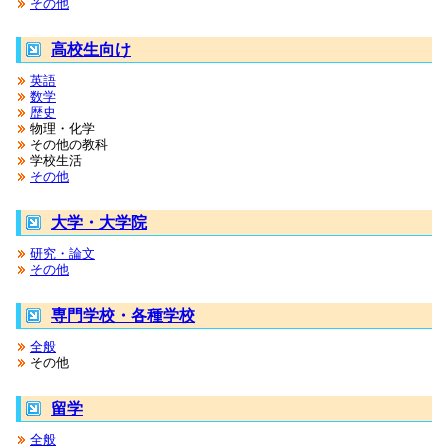
その他
高校生向け
英語
数学
歴史
物理・化学
その他の教科
学校生活
その他
大学・大学院
研究・論文
その他
専門学校・各種学校
全般
その他
留学
全般