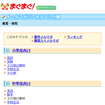
教育・研究
このカテゴリの…
新作メルマガ
ランキング
殿堂入りメルマガ
小学生向け
国語
算数
その他の教科
学校生活
その他
中学生向け
英語
数学
その他の教科
学校生活