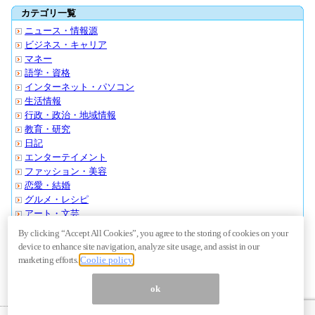
カテゴリ一覧
ニュース・情報源
ビジネス・キャリア
マネー
語学・資格
インターネット・パソコン
生活情報
行政・政治・地域情報
教育・研究
日記
エンターテイメント
ファッション・美容
恋愛・結婚
グルメ・レシピ
アート・文芸
スポーツ・アウトドア
By clicking “Accept All Cookies”, you agree to the storing of cookies on your
クルマ・バイク
device to enhance site navigation, analyze site usage, and assist in our
旅行・おでかけ
marketing efforts.
Coolie policy
その他・ノンジャンル
ok