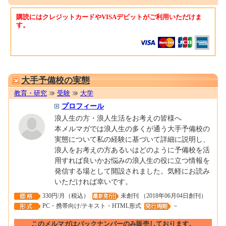
購読にはクレジットカードやVISAデビットがご利用いただけま
す。
0001682938
大手予備校の実態
教育・研究
受験
大学
プロフィール
浪人生の方・浪人生活をお考えの皆様へ
本メルマガでは浪人生の多くが通う大手予備校の
実態について私の経験に基づいて詳細に説明し、
浪人をお考えの方あるいはどのように予備校を活
用すれば良いかお悩みの浪人生の役に立つ情報を
発信する場として開設されました。気軽にお読み
いただければ幸いです。
330円/月（税込）
未創刊 （2018年06月04日創刊）
PC・携帯向け/テキスト・HTML形式
－
このメルマガはバックナンバーのみ販売しております。