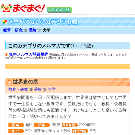
教育・研究
受験
大学
このカテゴリのメルマガです
(1～／7誌)
無料メルマガ登録規約
登録前に必ずお読みください。登録した方には、まぐまぐ
の公式メールマガジン(無料)をお届けします。
0001319212
世界史の窓
教育・研究
受験
大学
世界史問題を一日一問配信します。世界史は雑学としても世界
中で一生損をしない教養です。受験だけでなく、教員・公務員
等の資格試験対策にも最適です。ぜひちょっとした空いてる時
間に一日一問やってみませんか？
無料
191部
2026/08/06
PC・携帯向け/テキスト形式
日刊