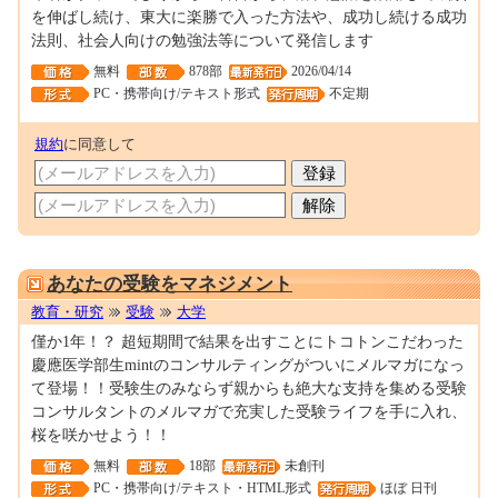
を伸ばし続け、東大に楽勝で入った方法や、成功し続ける成功
法則、社会人向けの勉強法等について発信します
無料
878部
2026/04/14
PC・携帯向け/テキスト形式
不定期
規約
に同意して
0001532371
あなたの受験をマネジメント
教育・研究
受験
大学
僅か1年！？ 超短期間で結果を出すことにトコトンこだわった
慶應医学部生mintのコンサルティングがついにメルマガになっ
て登場！！受験生のみならず親からも絶大な支持を集める受験
コンサルタントのメルマガで充実した受験ライフを手に入れ、
桜を咲かせよう！！
無料
18部
未創刊
PC・携帯向け/テキスト・HTML形式
ほぼ 日刊