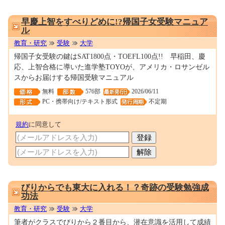
0000218740
早慶上智をすべりどめに!?帰国子女受験マニュア
ル
教育・研究
受験
大学
帰国子女受験の鍵はSAT1800点・TOEFL100点!! 早稲田、慶
応、上智合格に導いた進学塾TOYOが、アメリカ・ロサンゼル
スからお届けする帰国受験マニュアル
無料
576部
2026/06/11
PC・携帯向け/テキスト形式
不定期
規約
に同意して
0000181591
びりからでも東大に入れる！？奇跡の受験勉強成
功法
教育・研究
受験
大学
筆者がクラスでびりから２番目から、潜在意識を活用して成績