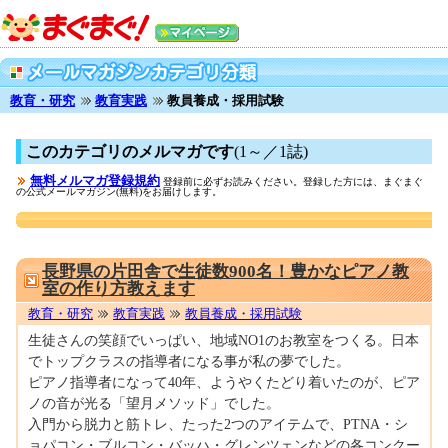
教育・研究
教育実践
教員養成・採用試験
このカテゴリのメルマガです
(1～／1誌)
無料メルマガ登録規約
登録前に必ずお読みください。登録した方には、まぐまぐ
の公式メールマガジン(無料)をお届けします。
0001685234
長野県の片田舎で生徒数900名！豊かなピアノ教
室の作り方教えます
教育・研究
教育実践
教員養成・採用試験
生徒さんの笑顔でいっぱい、地域NO1のお教室をつくる。日本
でトップクラスの指導者になる事が私の夢でした。
ピアノ指導者になって40年、ようやくたどり着いたのが、ピア
ノの音が光る「望月メソッド」でした。
入門から脱力と筋トレ、たった2つのアイテムで、PTNA・シ
ョパコン・ブルコン・バッハ・グレンツェンなどの各コンクー