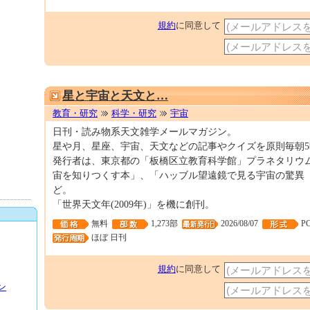
規約
に同意して
星と宇宙と天文と…
教育・研究
科学・研究
宇宙
日刊・読み物系天文雑学メールマガジン。
星や月、星座、宇宙、天文などの記事やクイズを原則毎朝
発行者は、東京都の「板橋区立教育科学館」プラネタリウ
宙を知りつくす本」、「ハッブル望遠鏡で見る宇宙の驚異
ど。
「世界天文年(2009年)」を機に創刊。
無料
1,273部
2026/08/07
P
ほぼ 日刊
規約
に同意して
ン