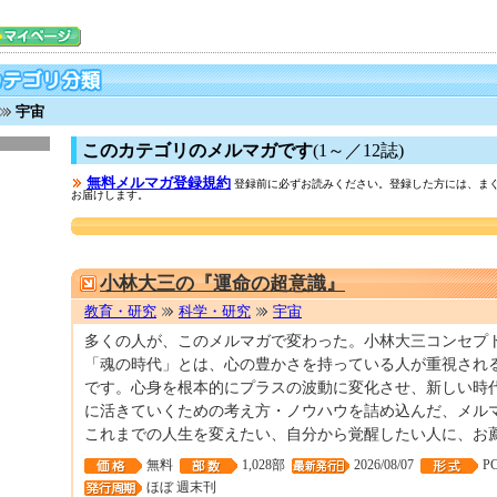
宇宙
このカテゴリのメルマガです
(1～／12誌)
無料メルマガ登録規約
登録前に必ずお読みください。登録した方には、まぐ
お届けします。
小林大三の『運命の超意識』
教育・研究
科学・研究
宇宙
多くの人が、このメルマガで変わった。小林大三コンセプ
「魂の時代」とは、心の豊かさを持っている人が重視される
です。心身を根本的にプラスの波動に変化させ、新しい時
に活きていくための考え方・ノウハウを詰め込んだ、メル
これまでの人生を変えたい、自分から覚醒したい人に、お
無料
1,028部
2026/08/07
P
ほぼ 週末刊