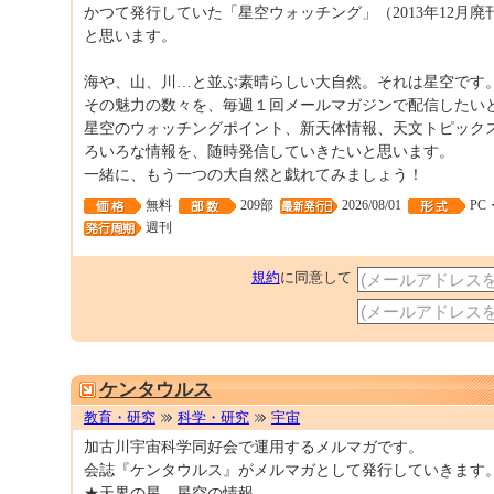
かつて発行していた「星空ウォッチング」（2013年12月
と思います。
海や、山、川…と並ぶ素晴らしい大自然。それは星空です
その魅力の数々を、毎週１回メールマガジンで配信したい
星空のウォッチングポイント、新天体情報、天文トピック
ろいろな情報を、随時発信していきたいと思います。
一緒に、もう一つの大自然と戯れてみましょう！
無料
209部
2026/08/01
PC
週刊
規約
に同意して
ケンタウルス
教育・研究
科学・研究
宇宙
加古川宇宙科学同好会で運用するメルマガです。
会誌『ケンタウルス』がメルマガとして発行していきます
★天界の星 星空の情報