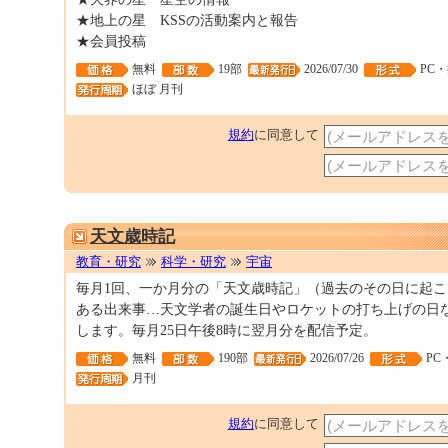
★地上の星 KSSの活動案内と報告
★会員投稿
無料
19部
2026/07/30
PC
ほぼ 月刊
規約
に同意して
天文歳時記
教育・研究
科学・研究
宇宙
毎月1回、一か月分の「天文歳時記」（過去のその日に起
ある出来事…天文学者の誕生日やロケットの打ち上げの日
します。毎月25日午後8時に翌月分を配信予定。
無料
190部
2026/07/26
PC
月刊
規約
に同意して