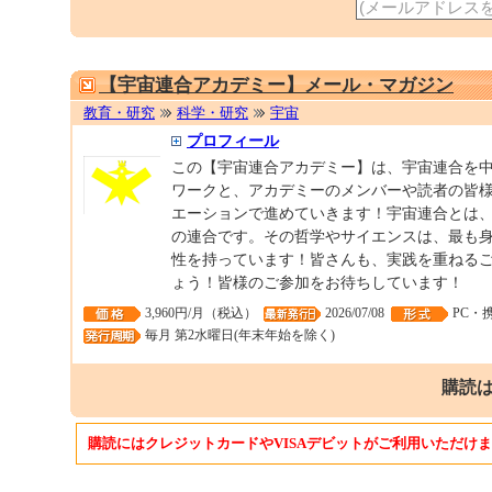
【宇宙連合アカデミー】メール・マガジン
教育・研究
科学・研究
宇宙
プロフィール
この【宇宙連合アカデミー】は、宇宙連合を
ワークと、アカデミーのメンバーや読者の皆
エーションで進めていきます！宇宙連合とは
の連合です。その哲学やサイエンスは、最も
性を持っています！皆さんも、実践を重ねる
ょう！皆様のご参加をお待ちしています！
3,960円/月（税込）
2026/07/08
PC・
毎月 第2水曜日(年末年始を除く)
購読は
購読にはクレジットカードやVISAデビットがご利用いただけ