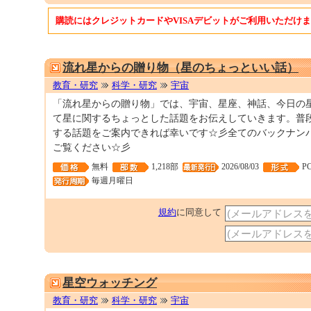
購読にはクレジットカードやVISAデビットがご利用いただけ
流れ星からの贈り物（星のちょっといい話）
教育・研究
科学・研究
宇宙
「流れ星からの贈り物」では、宇宙、星座、神話、今日の
て星に関するちょっとした話題をお伝えしていきます。普
する話題をご案内できれば幸いです☆彡全てのバックナン
ご覧ください☆彡
無料
1,218部
2026/08/03
P
毎週月曜日
規約
に同意して
星空ウォッチング
教育・研究
科学・研究
宇宙