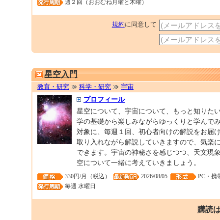
週２回（おおむね月曜と木曜）
規約
に同意して
星空入門
教育・研究
科学・研究
宇宙
プロフィール
星空について、宇宙について、もっと知りた
学の基礎から楽しみながらゆっくりと学んで
対象に、毎週１回、初心者向けの解説をお届
取り入れながら解説していきますので、気楽
できます。宇宙の神秘さを感じつつ、天文現
空について一緒に考えていきましょう。
330円/月（税込）
2026/08/05
PC・携
毎週 水曜日
購読は