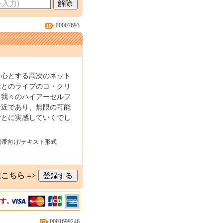
P0007693
中心とする高次のネット
様とのライブのコ・クリ
、我々のハイアーセルフ
身近であり、無限の可能
ごとに実感していくでし
携帯向け/テキスト形式
こちら =>
ます。
0001699246