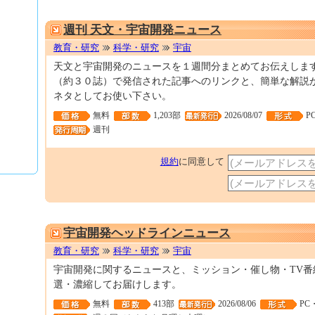
週刊 天文・宇宙開発ニュース
教育・研究
科学・研究
宇宙
天文と宇宙開発のニュースを１週間分まとめてお伝えしま
（約３０誌）で発信された記事へのリンクと、簡単な解説
ネタとしてお使い下さい。
無料
1,203部
2026/08/07
P
週刊
規約
に同意して
宇宙開発ヘッドラインニュース
教育・研究
科学・研究
宇宙
宇宙開発に関するニュースと、ミッション・催し物・TV番
選・濃縮してお届けします。
無料
413部
2026/08/06
PC