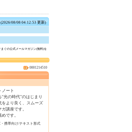
(2026/08/08 04:12:53 更新)
まぐの公式メールマガジン(無料)を
0001214510
トノート
“光の時代”のはじまり
代をより良く、スムーズ
マガ講座です。
薦めです。
C・携帯向け/テキスト形式