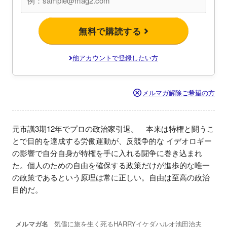
無料で購読する
他アカウントで登録したい方
メルマガ解除ご希望の方
元市議3期12年でプロの政治家引退。　本来は特権と闘うこ
とで目的を達成する労働運動が、反競争的な イデオロギー
の影響で自分自身が特権を手に入れる闘争に巻き込まれ
た。個人のための自由を確保する政策だけが進歩的な唯一
の政策であるという原理は常に正しい。自由は至高の政治
目的だ。
メルマガ名
気儘に旅を生く死るHARRYイケダハルオ池田治夫