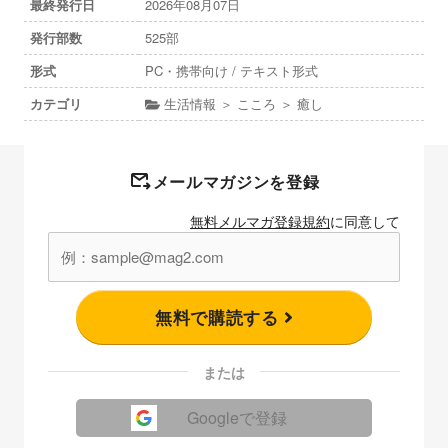
最終発行日
2026年08月07日
発行部数
525部
形式
PC・携帯向け / テキスト形式
カテゴリ
生活情報 ＞ こころ ＞ 癒し
メールマガジンを登録
無料メルマガ登録規約
に同意して
無料で購読する
または
Googleで登録