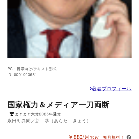
PC・携帯向け/テキスト形式
ID: 0001093681
著者プロフィール
国家権力＆メディア一刀両断
まぐまぐ大賞2025年受賞
永田町異聞／新 恭（あらた きょう）
￥880/月
初月無料！
(税込)