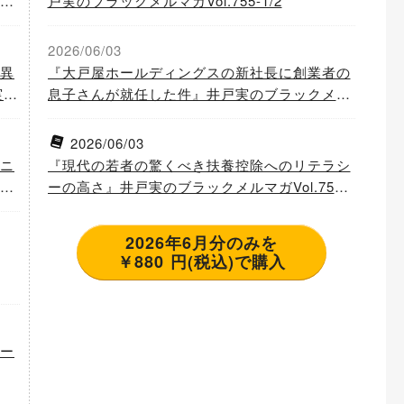
ル
戸実のブラックメルマガVol.755-1/2
2026/06/03
異
『大戸屋ホールディングスの新社長に創業者の
実の
息子さんが就任した件』井戸実のブラックメル
マガVol.754-2/2
2026/06/03
ニ
『現代の若者の驚くべき扶養控除へのリテラシ
の
ーの高さ』井戸実のブラックメルマガVol.754-
1/2
2026年6月分のみを
￥880 円(税込)で購入
ー