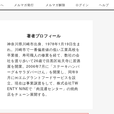
方へ
メルマガ発行
メルマガ解除
ログイン
ヘルプ
著者プロフィール
神奈川県川崎市出身、1978年1月19日生ま
れ。川崎市で一番偏差値の低い工業高校を
卒業後、寿司職人の修業を経て、数社の会
社を渡り歩いて26歳で目黒区祐天寺に居酒
屋を開業。2006年7月に「ステーキハンバ
ーグ＆サラダバーけん」を開業し、同年9
月に㈱エムグラントフードサービスを設
立。現在は事業譲渡をして、株式会社TW
ENTY NINEで「肉流通センター」の焼肉
店をチェーン展開する。