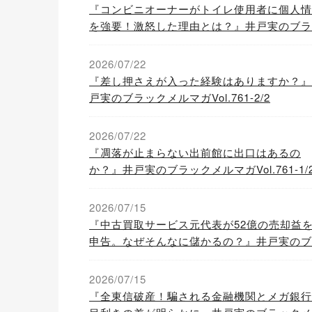
『コンビニオーナーがトイレ使用者に個人情
を強要！激怒した理由とは？』井戸実のブラ
クメルマガVol.762-1/2
2026/07/22
『差し押さえが入った経験はありますか？』
戸実のブラックメルマガVol.761-2/2
2026/07/22
『凋落が止まらない出前館に出口はあるの
か？』井戸実のブラックメルマガVol.761-1/
2026/07/15
『中古買取サービス元代表が52億の売却益
申告。なぜそんなに儲かるの？』井戸実のブ
ックメルマガVol.760-2/2
2026/07/15
『全東信破産！騙される金融機関とメガ銀行