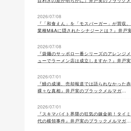
目利きの差が明らかに』井戸実のブラックメ
マガVol.760-1/2
2026/07/08
『「和食えん」を「モスバーガー」が買収。
業種M&Aに隠されたシナジーとは？』井戸
ブラックメルマガVol.759-1/2
2026/07/08
『袋麺のサッポロ一番シリーズのアレンジメ
ューでラーメン店は成立しますか？』井戸実
ブラックメルマガVol.759-2/2
2026/07/01
『鰻の成瀬、売却報道では語られなかった赤
裸々な真相』井戸実のブラックメルマガ
Vol.758-2/2
2026/07/01
『スキマバイト界隈の狂気の錬金術！タイミ
代の横領事件』井戸実のブラックメルマガ
Vol.758-1/2