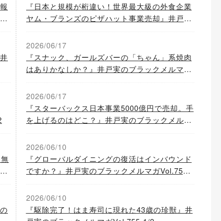
報
『日本と規模が桁違い！世界最大級の外食企業
ッ
ヤム・ブランズのピザハット事業売却』井戸実
のブラックメルマガVol.757-1/2
2026/06/17
井
『スナック、ガールズバーの「ちゃん」系焼肉
はありかなしか？』井戸実のブラックメルマガ
Vol.756-2/2
2026/06/17
『スターバックス日本事業5000億円で売却。手
2
を上げるのはどこ？』井戸実のブラックメルマ
ガVol.756-1/2
2026/06/10
を無
『グローバルダイニングの復活はインバウンド
ラ
ですか？』井戸実のブラックメルマガVol.755-
2/2
2026/06/10
の
『駆除完了！はま寿司に現れた43歳の珍獣』井