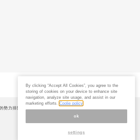
By clicking “Accept All Cookies”, you agree to the
storing of cookies on your device to enhance site
navigation, analyze site usage, and assist in our
marketing efforts.
Coolie policy
的勢力排除宣言
プライバシーポリシー
特定商取引法
ok
settings