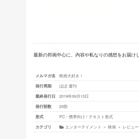
最新の邦画中心に、内容や私なりの感想をお届け
メルマガ名
映画大好き！
発行周期
ほぼ 週刊
最終発行日
2019年09月13日
発行部数
20部
形式
PC・携帯向け / テキスト形式
カテゴリ
エンターテイメント ＞ 映画 ＞ レビュ