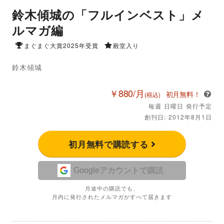
鈴木傾城の「フルインベスト」メ
ルマガ編
まぐまぐ大賞2025年受賞
殿堂入り
鈴木傾城
￥880/月
初月無料！
(税込)
毎週 日曜日 発行予定
創刊日: 2012年8月1日
初月無料で購読する
Googleアカウントで購読
月途中の購読でも、
月内に発行されたメルマガがすべて届きます