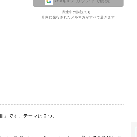
Googleアカウントで購読
月途中の購読でも、
月内に発行されたメルマガがすべて届きます
測」です。テーマは２つ、
