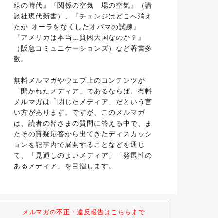
線の時代』『関係の空気　場の空気』（講
談社現代新書）、『チェンジはどこへ消え
たか オーラをなくしたオバマの試練』
『アメリカは本当に貧困大国なのか？』
（阪急コミュニケーションズ）など著書多
数。
無料メルマガやウェブ上のコンテンツが
「開かれたメディア」であるならば、有料
メルマガは「閉じたメディア」だという言
い方があります。ですが、このメルマガ
は、読者の皆さまの質問に答える中で、ま
たその質疑応答から出てきたディスカッシ
ョンを記事内で展開することなどを通じ
て、「見通しのよいメディア」「発展性の
あるメディア」を目指します。
メルマガの不正・違反報告はこちらまで