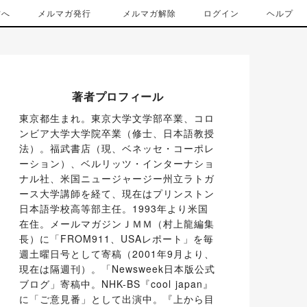
方へ
メルマガ発行
メルマガ解除
ログイン
ヘルプ
著者プロフィール
東京都生まれ。東京大学文学部卒業、コロ
ンビア大学大学院卒業（修士、日本語教授
法）。福武書店（現、ベネッセ・コーポレ
ーション）、ベルリッツ・インターナショ
ナル社、米国ニュージャージー州立ラトガ
ース大学講師を経て、現在はプリンストン
日本語学校高等部主任。1993年より米国
在住。メールマガジンＪＭＭ（村上龍編集
長）に「FROM911、USAレポート」を毎
週土曜日号として寄稿（2001年9月より、
現在は隔週刊）。「Newsweek日本版公式
ブログ」寄稿中。NHK-BS『cool japan』
に「ご意見番」として出演中。『上から目