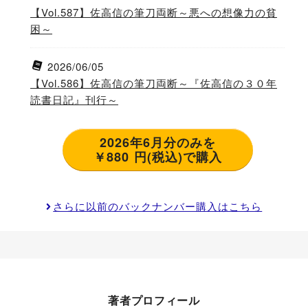
【Vol.587】佐高信の筆刀両断～悪への想像力の貧
困～
2026/06/05
【Vol.586】佐高信の筆刀両断～『佐高信の３０年
読書日記』刊行～
2026年6月分のみを
￥880 円(税込)で購入
さらに以前のバックナンバー購入はこちら
著者プロフィール