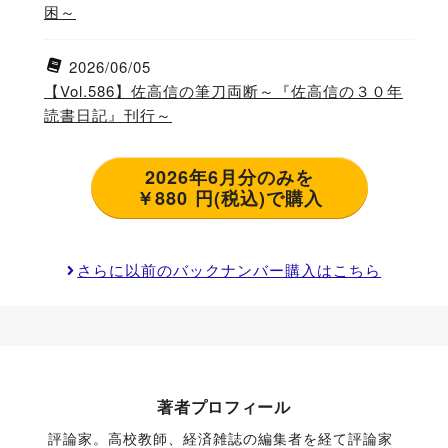
困～
2026/06/05
【Vol.586】佐高信の筆刀両断～『佐高信の３０年
読書日記』刊行～
2026年6月分のみを
￥880 円(税込)で購入
さらに以前のバックナンバー購入はこちら
著者プロフィール
評論家。高校教師、経済雑誌の編集者を経て評論家