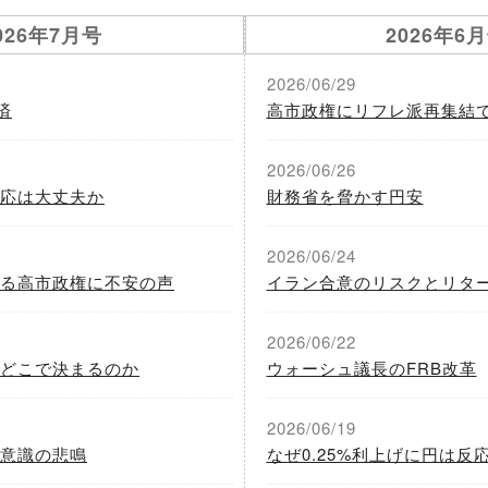
026年7月号
2026年6
2026/06/29
済
高市政権にリフレ派再集結
2026/06/26
応は大丈夫か
財務省を脅かす円安
2026/06/24
る高市政権に不安の声
イラン合意のリスクとリタ
2026/06/22
どこで決まるのか
ウォーシュ議長のFRB改革
2026/06/19
意識の悲鳴
なぜ0.25%利上げに円は反