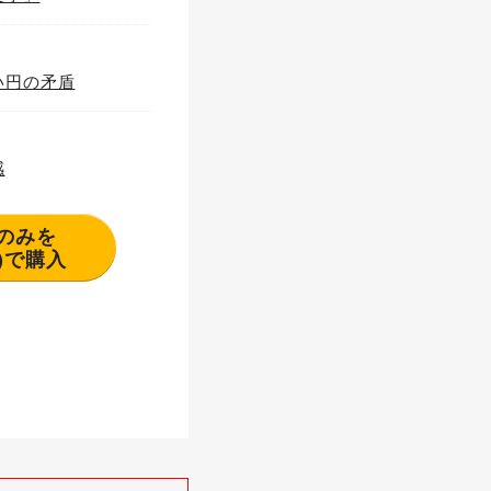
い円の矛盾
感
分のみを
(税込)で購入