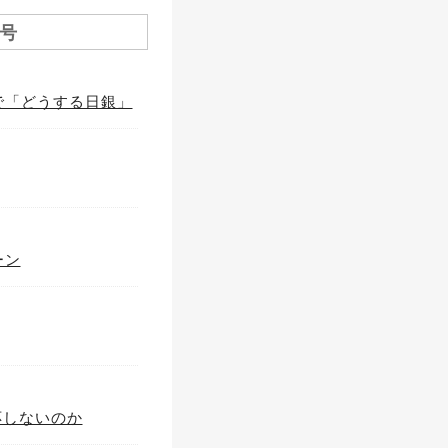
月号
で「どうする日銀」
ーン
応しないのか