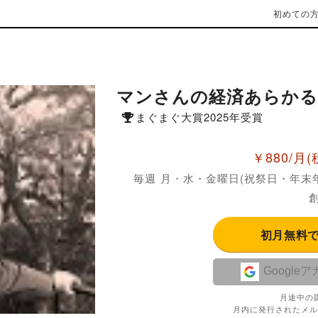
初めての
マンさんの経済あらか
まぐまぐ大賞2025年受賞
￥880/月
(
毎週 月・水・金曜日(祝祭日・年末
創
初月無料
Google
月途中の
月内に発行されたメル