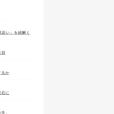
結近い」を紐解く
注目
するか
重石に
後手」