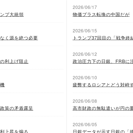
2026/06/17
ンプ大統領
物価プラス転換の中国だが
2026/06/15
なく源を絶つ必要
トランプ37回目の「戦争終
2026/06/12
の利上げ阻止
政治圧力下の日銀、FRBに
2026/06/10
機
疲弊するロシアとどう対峙
2026/06/08
政策の矛盾露呈
高市財政の無駄遣いが円の
2026/06/05
利上昇を煽る
日銀データが示す日銀の「