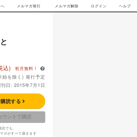
方へ
メルマガ発行
メルマガ解除
ログイン
ヘルプ
ると
税込)
初月無料！
年始を除く) 発行予定
刊日: 2015年7月1日
で購読する
アカウントで購読
購読でも、
マガがすべて届きます