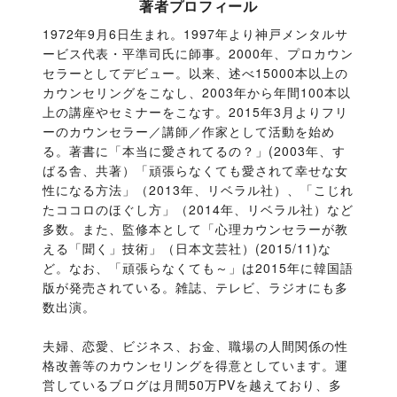
著者プロフィール
1972年9月6日生まれ。1997年より神戸メンタルサ
ービス代表・平準司氏に師事。2000年、プロカウン
セラーとしてデビュー。以来、述べ15000本以上の
カウンセリングをこなし、2003年から年間100本以
上の講座やセミナーをこなす。2015年3月よりフリ
ーのカウンセラー／講師／作家として活動を始め
る。著書に「本当に愛されてるの？」(2003年、す
ばる舎、共著）「頑張らなくても愛されて幸せな女
性になる方法」（2013年、リベラル社）、「こじれ
たココロのほぐし方」（2014年、リベラル社）など
多数。また、監修本として「心理カウンセラーが教
える「聞く」技術」（日本文芸社）(2015/11)な
ど。なお、「頑張らなくても～」は2015年に韓国語
版が発売されている。雑誌、テレビ、ラジオにも多
数出演。
夫婦、恋愛、ビジネス、お金、職場の人間関係の性
格改善等のカウンセリングを得意としています。運
営しているブログは月間50万PVを越えており、多