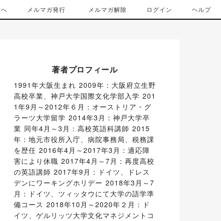
方へ
メルマガ発行
メルマガ解除
ログイン
ヘルプ
著者プロフィール
1991年大阪生まれ 2009年：大阪府立生野
高校卒業、神戸大学国際文化学部入学 201
1年9月～2012年６月：オーストリア・グ
ラーツ大学留学 2014年3月：神戸大学卒
業 同年4月～3月：高校英語科講師 2015
年：地元市役所入庁、病院事務局、税務課
を歴任 2016年4月～2017年3月：適応障
害により休職 2017年4月～7月：再度高校
の英語講師 2017年9月：ドイツ、ドレス
デンにワーキングホリデー 2018年3月～7
月：ドイツ、ツィッタウにて大学の語学準
備コース 2018年10月～2020年２月：ド
イツ、ゲルリッツ大学文化マネジメントコ