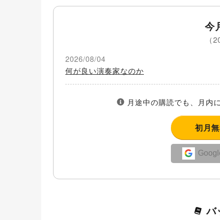
今
（2
2026/08/04
何が良い演奏家なのか
月途中の購読でも、月内に
初月
Goo
バ