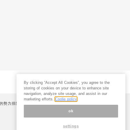
By clicking “Accept All Cookies”, you agree to the
storing of cookies on your device to enhance site
navigation, analyze site usage, and assist in our
marketing efforts.
Coolie policy
的勢力排除宣言
プライバシーポリシー
特定商取引法
ok
settings