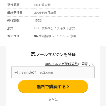
発行周期
ほぼ 週末刊
最終発行日
2026年06月26日
発行部数
159部
形式
PC・携帯向け / テキスト形式
カテゴリ
生活情報 ＞ こころ ＞ 宗教
メールマガジンを登録
無料メルマガ登録規約
に同意して
無料で購読する
または