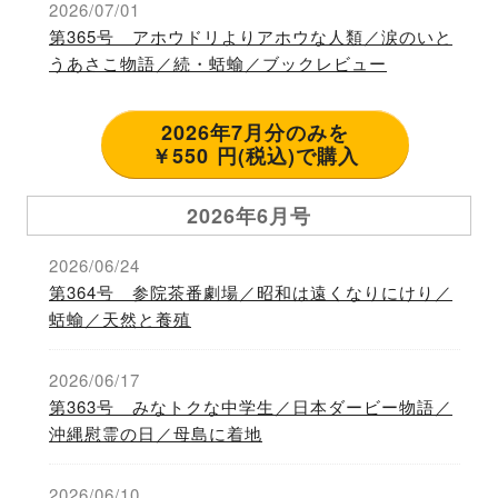
2026/07/01
第365号 アホウドリよりアホウな人類／涙のいと
うあさこ物語／続・蛞蝓／ブックレビュー
2026年7月分のみを
￥550 円(税込)で購入
2026年6月号
2026/06/24
第364号 参院茶番劇場／昭和は遠くなりにけり／
蛞蝓／天然と養殖
2026/06/17
第363号 みなトクな中学生／日本ダービー物語／
沖縄慰霊の日／母島に着地
2026/06/10