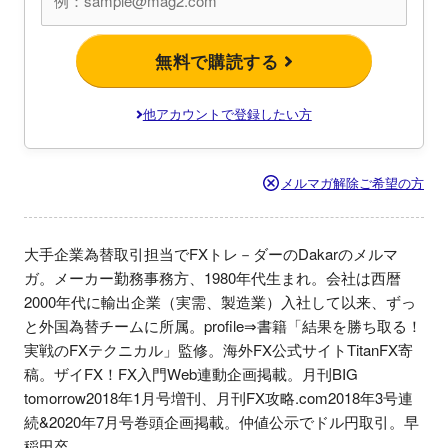
無料で購読する
他アカウントで登録したい方
メルマガ解除ご希望の方
大手企業為替取引担当でFXトレ－ダーのDakarのメルマ
ガ。メーカー勤務事務方、1980年代生まれ。会社は西暦
2000年代に輸出企業（実需、製造業）入社して以来、ずっ
と外国為替チームに所属。profile⇒書籍「結果を勝ち取る！
実戦のFXテクニカル」監修。海外FX公式サイトTitanFX寄
稿。ザイFX！FX入門Web連動企画掲載。月刊BIG 
tomorrow2018年1月号増刊、月刊FX攻略.com2018年3号連
続&2020年7月号巻頭企画掲載。仲値公示でドル円取引。早
稲田卒。