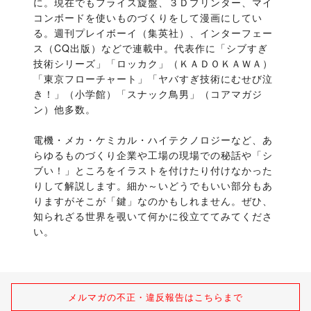
に。現在でもフライス旋盤、３Ｄプリンター、マイ
コンボードを使いものづくりをして漫画にしてい
る。週刊プレイボーイ（集英社）、インターフェー
ス（CQ出版）などで連載中。代表作に「シブすぎ
技術シリーズ」「ロッカク」（ＫＡＤＯＫＡＷＡ）
「東京フローチャート」「ヤバすぎ技術にむせび泣
き！」（小学館）「スナック鳥男」（コアマガジ
ン）他多数。
電機・メカ・ケミカル・ハイテクノロジーなど、あ
らゆるものづくり企業や工場の現場での秘話や「シ
ブい！」ところをイラストを付けたり付けなかった
りして解説します。細か～いどうでもいい部分もあ
りますがそこが「鍵」なのかもしれません。ぜひ、
知られざる世界を覗いて何かに役立ててみてくださ
い。
メルマガの不正・違反報告はこちらまで